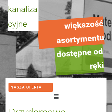
kanaliza
większość
asorty
cyjne
mentu
dostępne od
ręki
NASZA OFERTA