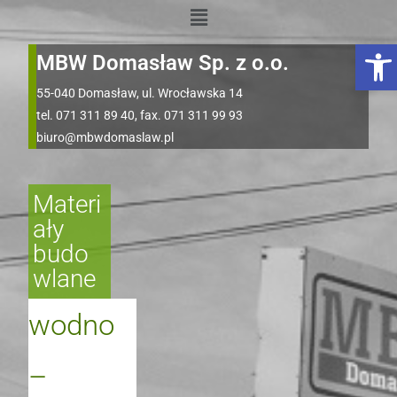
Otwórz pasek narzędzi
MBW Domasław Sp. z o.o.
55-040 Domasław, ul. Wrocławska 14
tel. 071 311 89 40, fax. 071 311 99 93
biuro@mbwdomaslaw.pl
Materi
ały
budo
wlane
wodno
–