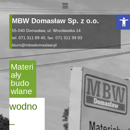
Otwórz pasek narzędzi
MBW Domasław Sp. z o.o.
55-040 Domasław, ul. Wrocławska 14
tel. 071 311 89 40, fax. 071 311 99 93
biuro@mbwdomaslaw.pl
Materi
ały
budo
wlane
wodno
–